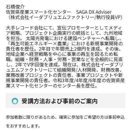
石橋俊介
佐賀県産業スマート化センター SAGA DX Adviser
（株式会社イーダブリュエムファクトリー/執行役員VP）
大手レコード会社にて、宣伝プロモーターとしてメディ
ア戦略、
プロジェクト企画実行の統括として、
九州
地域
を担当。 太陽光発電における建設ベンチャーへ転職し、
「
再生可能エネルギー×農業」
における新規事業開発の
責任者を歴任。2年目で年間売上2億円を達成。その後、
地域企業へ経営戦略を中心に事業の再生を図るため転
職。組織・財務・人事・労務・営業などを全般的に見直
し、
2年でV字回復を達成。現在は、株式会社イーダブリ
ュエムファクトリーにて組織開発/
人材開発、財務改善、
業務改善プロジェクトの責任者、
事業プロジェクトや新
規事業開発の責任者。令和3年度/4年度/
6年度の佐賀県産
業スマート化センターのセンター長を歴任。
受講方法および事前のご案内
参加者数に限りがあるため、確実に参加をご希望の方は事前申込
をおすすめします。