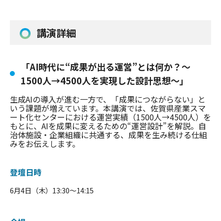
講演詳細
「AI時代に“成果が出る運営”とは何か？〜
1500人→4500人を実現した設計思想〜」
生成AIの導入が進む一方で、「成果につながらない」
と
いう課題が増えています。本講演では、
佐賀県産業スマ
ート化センターにおける運営実績（1500人→
4500人）を
もとに、AIを成果に変えるための“運営設計”
を解説。自
治体施設・企業組織に共通する、
成果を生み続ける仕組
みをお伝えします。
登壇日時
6
月
4
日（木）
13:30
～
14:15