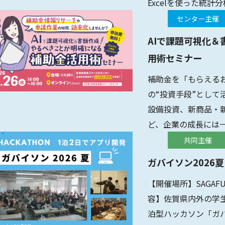
Excelを使った統
Power BI(P
センター主催
AIで課題可視化
用術セミナー
補助金を「もらえる
の“投資手段”とし
設備投資、新商品・
ど、企業の成長には
金制度の中から自社に
共同主催
ガバイソン2026夏
【開催場所】SAGAF
容】佐賀県内外の学
泊型ハッカソン「ガバイ