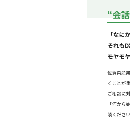
“会話
「なに
それもD
モヤモヤ
佐賀県産
くことが重
ご相談に
「何から
談くださ