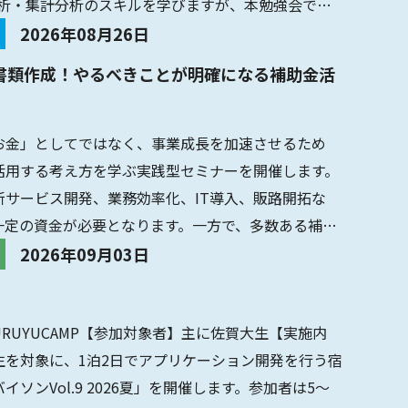
計分析・集計分析のスキルを学びますが、本勉強会では
2026年08月26日
＆書類作成！やるべきことが明確になる補助金活
お金」としてではなく、事業成長を加速させるため
て活用する考え方を学ぶ実践型セミナーを開催します。
新サービス開発、業務効率化、IT導入、販路開拓な
一定の資金が必要となります。一方で、多数ある補助
適した制度を見つ...
2026年09月03日
URUYUCAMP【参加対象者】主に佐賀大生【実施内
生を対象に、1泊2日でアプリケーション開発を行う宿
ソンVol.9 2026夏」を開催します。参加者は5〜