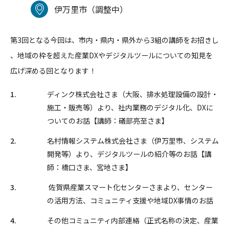
伊万里市（調整中）
第3回となる今回は、市内・県内・県外から3組の講師をお招きし
、地域の枠を超えた産業DXやデジタルツールについての知見を
広
げ深める回となります！
ディンク株式会社さま（大阪、排水処理設備の設計・
施工・販売等
）より、社内業務のデジタル化、DXに
ついてのお話【講師：
礒部亮至さま】
名村情報システム株式会社さま（伊万里市、システム
開発等）より
、デジタルツールの紹介等のお話【講
師：橋口さま、宮地さま】
佐賀県産業スマート化センターさまより、センター
の活用方法、コ
ミュニティ支援や地域DX事情のお話
その他コミュニティ内部連絡（正式名称の決定、産業