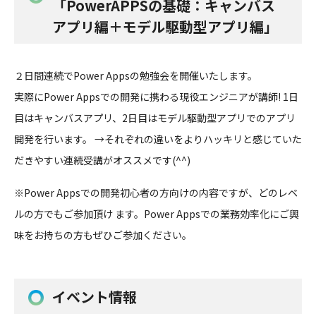
「PowerAPPSの基礎：キャンバス
アプリ編＋モデル駆動型アプリ編」
２日間連続でPower Appsの勉強会を開催いたします。
実際に
Power Apps
での開発に携わる現役エンジニアが講師!
1
日
目はキャンバスアプリ、
2
日目はモデル駆動型アプリでのアプリ
開発を行います。 →それぞれの違いをよりハッキリと感じていた
だきやすい連続受講がオススメです
(^^)
※Power Appsでの開発初心者の方向けの内容ですが、どのレベ
ルの方でもご参加頂け ます。
Power Apps
での業務効率化にご興
味をお持ちの方もぜひご参加ください。
イベント情報