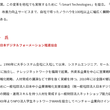
。この変革を他社でも実現するために「i Smart Technologies」を
ingや、改善力向上サービスまで、自社で培ったノウハウを100社以上に幅広く展開中。著
ある。
一 氏
日本デジタルフォーメーション推進協会
まれ。1990年に大手システム会社に入社して以来、システムエンジニア、セ
2年に独立し、ナレッジネットワークを福岡で起業。外資系企業を中心に営業
報化戦略、人材育成の講演などで群を抜く実績を持つ。2010年には全国47都
めに一般社団法人日本中小企業情報化支援協議会（現一般社団法人日本デジタ
の開設・運用スキルを持つ人材を育成する一般財団法人ネットショップ能力
003年よりNPO法人学生ネットワークWANを設立してベンチャー企業向けイ