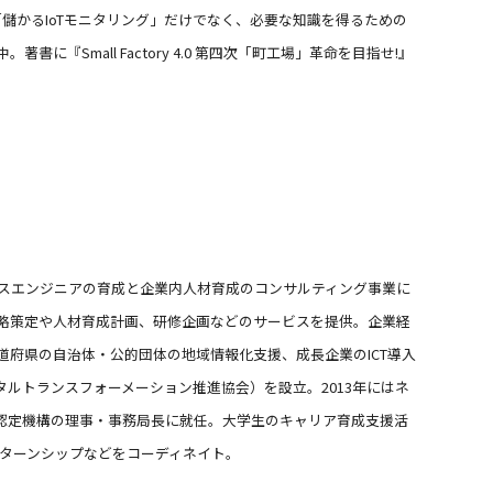
設立。「儲かるIoTモニタリング」だけでなく、必要な知識を得るための
書に『Small Factory 4.0 第四次「町工場」革命を目指せ!』
ールスエンジニアの育成と企業内人材育成のコンサルティング事業に
戦略策定や人材育成計画、研修企画などのサービスを提供。企業経
道府県の自治体・公的団体の地域情報化支援、成長企業のICT導入
ルトランスフォーメーション推進協会）を設立。2013年にはネ
認定機構の理事・事務局長に就任。大学生のキャリア育成支援活
ンターンシップなどをコーディネイト。