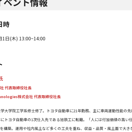
イベント情報
日時
1日(木) 13:00~14:00
ト
氏
社 代表取締役社長
Technologies株式会社 代表取締役社長
京大学大学院工学系修士修了。トヨタ自動車に21年勤務、主に車両運動性能の
3年にトヨタ自動車の1次仕入先である旭鉄工に転籍。「人には付加価値の高い
を構築。運用や社内風土など多くの工夫を重ね、収益・品質・風土面で大きな