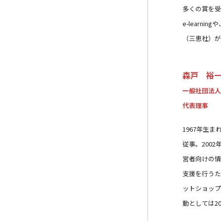
多くの賞を受賞
e-learn
（三恵社）が
森戸 裕
一般社団法人
代表理事
1967年生
従事。200
営者向けの情
支援を行うた
ットショップ
動としては2