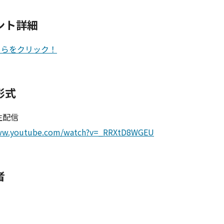
ント詳細
ちらをクリック！
形式
e生配信
www.youtube.com/watch?v=_RRXtD8WGEU
者