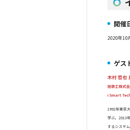
開催
2020年10月
ゲス
木村 哲也 
旭鉄工株式会
i Smart 
1992年東
学ぶ。201
するシステム