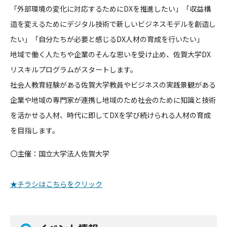
「外部環境の変化に対応するためにDXを推進したい」「収益構
造
を変えるためにデジタル技術で新しいビジネスモデルを創造し
たい
」「自分たちが必要と感じるDX人材の育成を行いたい」
地域で働く人たちや企業のそんな思いを受け止め、佐賀大学DX
リ
スキルプログラムがスタートします。
社会人教育経験がある佐賀大学教員やビジネスの実践景観がある
企
業や地域の専門家が連携し地域のため社会のために知識と技術
を活
かせる人材、時代に即してDXを学び続けられる人材の育成
を目指
します。
〇主催：国立大学法人佐賀大学
★チラシはこちらをクリック