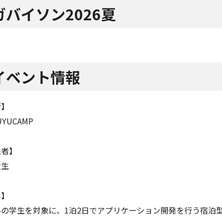
ガバイソン2026夏
イベント情報
所】
UYUCAMP
象者】
大生
容】
の学生を対象に、1泊2日でアプリケーション開発を行
う宿泊型