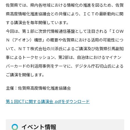
佐賀県では、県内各地域における情報化の推進を図るため、佐賀
県
高度情報化推進協議会との共催により、ＩＣＴの最新動向に関
する
講演会を毎年開催しています。
今回は、第１部に次世代情報通信基盤として注目される「ＩＯＷ
Ｎ
（アイオン）構想」の概要や佐賀県における活用の可能性につ
いて
、ＮＴＴ株式会社の川添氏によるご講演及び佐賀県引馬副知
事によ
るトークセッション、第2部は、自治体におけるマイナン
バーカー
ドの利活用事例をテーマに、デジタル庁石切山氏による
ご講演を開
催します。
主催：佐賀県高度情報化推進協議会
第１回ICTに関する講演会 .pdfをダウンロード
イベント情報