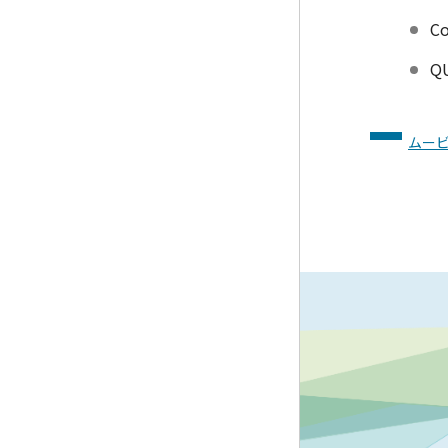
C
Q
ムー