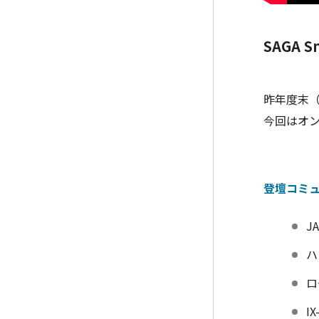
SAGA 
昨年度末（3
今回はオ
登壇コミ
J
ハ
ロ
IX