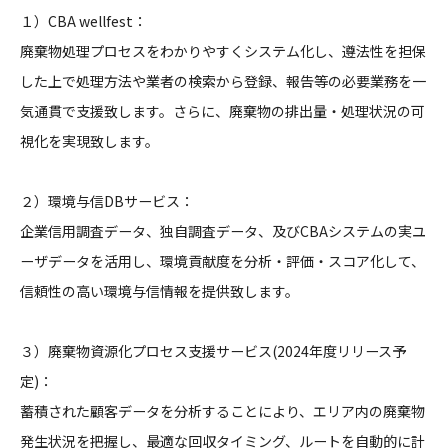
１）
CBA
wellfest：
廃棄物処理プロセスをわかりやすくシステム化し、遵法性を担保
し
た上で処理方法や業者の検索から登録、報告等の必要業務を一
気通
貫で支援致します。さらに、廃棄物の排出量・
処理状況の可
視化を実現致します。
２）環境与信DBサービス：
企業信用調査データ、独自調査データ、及び
CBA
システムの実ユ
ーザデータを活用し、環境貢献度を分析・評価・スコア化して、
信
頼性の高い環境与信情報を提供致します。
３）廃棄物資源化プロセス支援サービス(2024年度リリース予
定)：
蓄積された顧客データを分析することにより、エリア内の廃棄物
発
生状況を把握し、最適な回収タイミング、ルートを自動的に計