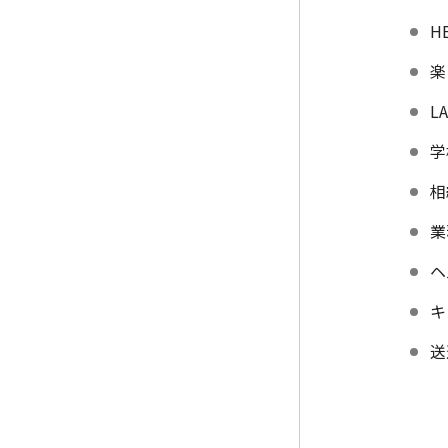
H
楽
L
学
相
業
ヘ
キ
送