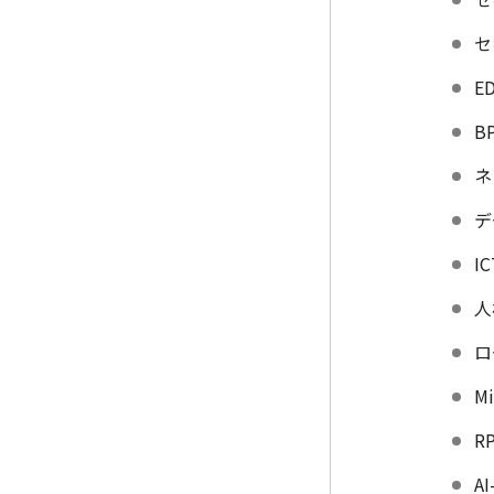
セ
E
B
ネ
デ
I
人
ロ
M
R
AI